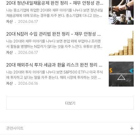
세와 4대 보험이다. 연봉을 12로 나눈 금액이 통장에 들어오는 것이
략으로서의 활용법을 정리하려고 ..
20대 청년내일채움공제 완전 정리 - 재무 안정성 관
아니라, 여기서 소득세, 건강보험료, 국민연금, 고용보험, 장기요양보
점에서 본 중소기업 재직자가 반드시 활용해야 할 정
나는 중소기업에 취업한 20대와 재무 이야기를 나누다 보면 청년내일
험이 공제된 후의 금액이 실수령액이다. 실수령액을 정확히 파악해야
부 지원 자산 형성 제도
채움공제에 대해 모르는 경우를 자주 본다. 중소기업에 다니고 있는데
현실적인 재무 계획을 세울 수 있다. 실수령액을 모르면 생활비 예산을
왜 이 제도를 모르고 있는지 물어보면, 회사에서 안내해 주지 않았거나
자산
2026.06.17
잘못 설정하게 되고, 저축 목표가 현실과 맞지 않아 처음부터 계획이
입사 초기에 바빠서 챙기지 못했다는 경우가 많다. 청년내일채움공제
어긋나기 시작한다. 나는 이 글에서 소득세와 4대 보험의 구조, 실수
는 중소기업에 취업한 청년이 2년간 근속하면 정부와 기업이 추가로
령액 계산 방법, 그리고 공..
20대 N잡러 수입 관리법 완전 정리 - 재무 안정성 관
적립해 주는 자산 형성 지원 제도다. 본인이 매달 납입하는 금액에 기
점에서 본 다중 소득 구조 설계와 세금·현금흐름 관리
나는 20대와 재무 이야기를 나누다 보면 본업 외에 부업이나 프리랜
업과 정부의 기여금이 합산되어, 2년 후 본인 납입액보다 훨씬 큰 금액
전략
서 활동을 병행하는 N잡러가 많다는 것을 자주 느낀다. 유튜브 운영,
을 받을 수 있는 구조다. 중소기업 재직자에게 청년내일채움공제는 사
블로그 수익화, 온라인 강의, 번역, 디자인 외주, 배달, 스마트스토어
자산
2026.06.17
실상 가장 확실한 단기 자산 형성 수단 중 하나다. 2년이라는 기간 동
운영까지 부업의 형태도 다양하다. 다중 소득이 생기면 좋은 일이지만,
안 일정 금액을 납입하면 원금 대비 수익률이 매우 높다. 나는 이 글에
소득 출처가 늘어날수록 세금 관리와 현금흐름 관리가 복잡해진다. 본
서 청년내일채움공제의 구조, 가입 ..
20대 해외주식 투자 세금과 환율 리스크 완전 정리 -
업 월급은 연말정산으로 처리되지만, 부업 소득은 본인이 직접 종합소
재무 안정성 관점에서 본 해외 ETF 투자 전 반드시 알
나는 20대와 투자 이야기를 나누다 보면 S&P500 ETF나 미국 주식
득세를 신고해야 하고, 소득이 여러 계좌로 들어오면 자산 현황을 파악
아야 할 세금 구조
에 투자하고 싶다는 말을 자주 듣는다. 해외 시장에 투자하는 것은 분
하기도 어려워진다. 나는 N잡 자체를 재무 안정성의 관점에서 매우 긍
산 투자와 장기 수익률 측면에서 좋은 선택이 될 수 있다. 그런데 해외
자산
2026.06.16
정적으로 본다. 소득 출처가 다양할수록 한 가지 소득이 끊겨도 전체
주식 투자를 시작하기 전에 반드시 이해해야 하는 것이 있다. 바로 세
재무 구조가 흔들리지 않는 내구성이 생긴다. 다만 소득이 늘어나는 만
금 구조와 환율 리스크다. 국내 주식이나 ETF와 세금 처리 방식이 다
큼 관리 구조도 함께 정비되어야..
르고, 원화와 달러 사이의 환율 변동이 실제 수익에 영향을 준다는 점
더보기
을 모르면 예상치 못한 세금 고지서를 받거나, 수익이 났는데도 환차손
으로 실질 손실이 발생하는 상황이 생길 수 있다. 나는 이 글에서 해외
주식 투자 시 발생하는 세금의 종류와 신고 방법, 환율이 수익에 미치
는 영향, 그리고 세금과 환율 리스크를 고려한 투자 방식을 정리하려고
한다. 1. 해외주식..
관련사이트