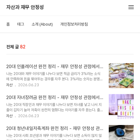
자산과 재무 안정성
홈
태그
소개 (About)
개인정보처리방침
전체 글
82
20대 인플레이션 완전 정리 - 재무 안정성 관점에서
본 물가 상승이 저축과 자산에 미치는 영향과 실질 수
나는 20대와 재무 이야기를 나누다 보면 적금 금리가 3%라는 소식
익률 방어 전략
에 만족하며 돈을 묶어두는 경우를 자주 본다. 3%라는 숫자는 분명
낮지 않아 보이지만, 같은 해 소비자물가 상승률이 3%를 넘는다면 이
자산
2026.06.23
적금은 실질적으로 아무런 수익도 내지 못하는 것이다. 이자를 받았지
만 그 돈의 구매력은 1년 전과 같거나 오히려 줄어들었다. 인플레이션
20대 자녀장려금 완전 정리 - 재무 안정성 관점에서
은 20대 재무 설계에서 가장 눈에 보이지 않지만 가장 지속적으로 자
본 자녀 양육 가구가 반드시 챙겨야 할 정부 현금 지원
나는 20대 직장인과 재무 이야기를 나누다 보면 자녀를 낳고 나서 지
산을 잠식하는 요인이다. 매달 저축하고 있어도 물가 상승률보다 낮은
전략
출이 갑자기 늘어 저축이 완전히 멈췄다는 이야기를 자주 듣는다. 출산
수익률로 돈을 묶어두면 시간이 지날수록 실질 구매력이 줄어든다. 반
과 동시에 분유값, 기저귀값, 의류비가 고정 지출로 추가되고, 육아휴
자산
2026.06.23
대로 인플레이션 구조를 이해하고 그에 맞는 자산 배분을 해두면, 물가
직 기간에는 소득 자체가 줄어든다. 이 시기에 정부가 직접 현금을 지
가 오르는 만큼 내 자산도 함께 성장하는 구조를 만들 수 있다. 나는 이
급하는 제도가 있다는 사실을 모르고 지나치는 경우가 많다. 자녀장려
글에서 인플레이션이 무엇인지, ..
20대 청년내일저축계좌 완전 정리 - 재무 안정성 관
금이다. 자녀장려금은 자녀를 양육하는 저소득 가구에 정부가 현금을
점에서 본 저소득 청년을 위한 정부 자산 형성 지원 제
나는 20대 사회 초년생과 재무 이야기를 나누다 보면 소득이 많지 않
직접 지급하는 제도로, 소득 수준과 자녀 수에 따라 연간 최대 100만