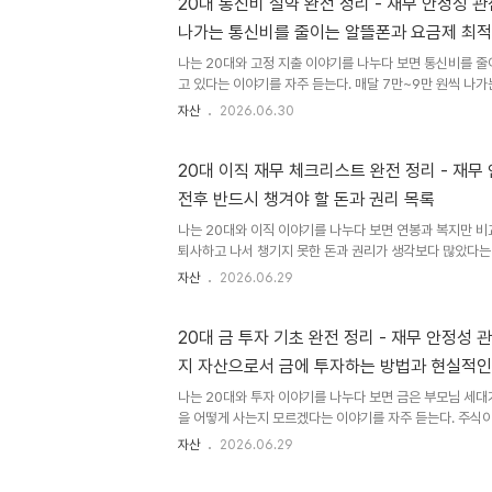
무화된 항목(4대 보험, 퇴직금, 연차 등)과 회사가 자율적
20대 통신비 절약 완전 정리 - 재무 안정성 
자기 계발비, 건강검진, 주택 지원 등)으로 나뉜다. 많은 
나가는 통신비를 줄이는 알뜰폰과 요금제 최적
제공 항목을 활용하지 못한 채 지나치는 경우가 많다. 나는 
나는 20대와 고정 지출 이야기를 나누다 보면 통신비를 줄
고 있다는 이야기를 자주 듣는다. 매달 7만~9만 원씩 나
서도 요금제 비교가 귀찮거나, 알뜰폰으로 바꾸면 품질이 
자산
2026.06.30
많다. 하지만 통신비는 한 번 최적화해 두면 매달 자동으로
이다. 통신비는 월급에서 아무 생각 없이 빠져나가는 고정 지
항목 중 하나다. 같은 통화 품질과 데이터를 쓰면서 월 3만
20대 이직 재무 체크리스트 완전 정리 - 재무
로 가능하다. 연간으로 계산하면 36만~60만 원이고, 이
전후 반드시 챙겨야 할 돈과 권리 목록
세액공제까지 더해져 재무적 효과가 두 배가 된다. 나는 이 
나는 20대와 이직 이야기를 나누다 보면 연봉과 복지만 
퇴사하고 나서 챙기지 못한 돈과 권리가 생각보다 많았다는
을 제때 못 받거나, 연차 수당을 청구하지 않고 나오거나, 
자산
2026.06.29
료 폭탄을 맞는 경우가 반복된다. 이직은 연봉 협상 테이블
전후 재무 처리까지 마무리해야 완성된다. 이직을 앞두고 
면 연봉 비교보다 먼저 퇴사 전 챙겨야 할 것들의 목록을 만
20대 금 투자 기초 완전 정리 - 재무 안정성
받기 어려운 것들이 있고, 처리 시점을 놓치면 추가 비용이 
지 자산으로서 금에 투자하는 방법과 현실적인
글에서 퇴사 전 확인 사항, 퇴사 당일 챙겨야 할 것, 퇴사 후 
나는 20대와 투자 이야기를 나누다 보면 금은 부모님 세대
을 어떻게 사는지 모르겠다는 이야기를 자주 듣는다. 주식이
입 방법도 막연하게 느껴지는 것이 사실이다. 하지만 금은 
자산
2026.06.29
기능해 온 자산이고, 주식 시장이 급락하거나 물가가 빠르
역할을 한다. 금은 이자나 배당을 주지 않기 때문에 홀로