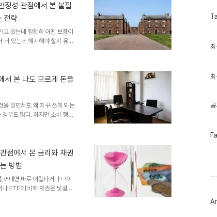
폴리오에 금을 소량 편입하면 자산
 안정성 관점에서 본 불필
을 한다. 나는 이 글에서 금의
T
는 전략
금 구조와 비용, 그리고..
가고 있는데 정확히 어떤 보장이
러 개 있는데 해지해야 할지 유지
최
최
하는 것보다 정리하고 점검하는
근
유지를 권유하는 방향으로 기울어
글
과
 안고 있는 경우가 많다. 첫째,
인
최
이 없거나, 셋째, 보험료 부담이
점에서 본 나도 모르게 돈을
기
 동시에 해결하는 것이 보험 리
글
장이 무엇인지, 지금 ..
공
것을 알면서도 왜 자꾸 쓰게 되는
 경우도 많다. 하지만 소비 행동
합리적으로 소비를 결정하도록 설
특정 숫자에 닻을 내리고 판단하
페
F
이
을 미래의 이익보다 훨씬 크게 평
스
하게 활용된다. 쇼핑몰의 할인율
성 관점에서 본 금리와 채권
북
 제거 효과 모두 소비 심리를 이
는 방법
트
데도 결제 버튼을 누르게 되는..
위
를 꺼내면 바로 어렵다거나 나이
터
플
이나 ETF에 비해 채권은 낯설게
러
 나면 포트폴리오 안에서 채권이
Ar
그
는지, 그리고 언제 채권을 활용하
인
산 시장의 양대 축을 이루는 투자