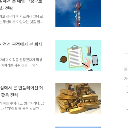
으로 제공하는 항목(복지 포인트,
관점에서 본 매달 고정으로
직장인이 의무 항목만 챙기고 자율
화 전략
이 글에서 복리후생의 ..
이고 싶은데 번거로워서 그냥 쓰
가는 통신비가 아깝다는 것을 알면
나빠질 것 같아 망설이는 경우가
 절약이 이루어지는 고정비 항목
출 중 가장 쉽게 줄일 수 있는
~5만 원을 줄이는 것이 현실적으
 안정성 관점에서 본 퇴사
 금액을 연금저축펀드에 적립하면
글에서 통신비가 높게 나오는 ..
비교하고 이직을 결정했다가 막상
 이야기를 자주 듣는다. 퇴직금
분
건강보험 처리를 늦게 해서 보험
에서 끝나는 것이 아니라, 퇴사
자
있거나 이직을 준비하는 20대라
들어야 한다. 퇴사 후에는 돌려
 관점에서 본 인플레이션 헤
발생하는 항목도 있다. 나는 이
 활용 전략
재무 처리 순서, 그리고 새 ..
가 하는 투자라고 생각하거나, 금
나 ETF에 비해 금은 낯설고 진
수천 년 동안 가치 저장 수단으로
게 오르는 시기에 독특한 방어적
 투자 포트폴리오를 구성하기에는