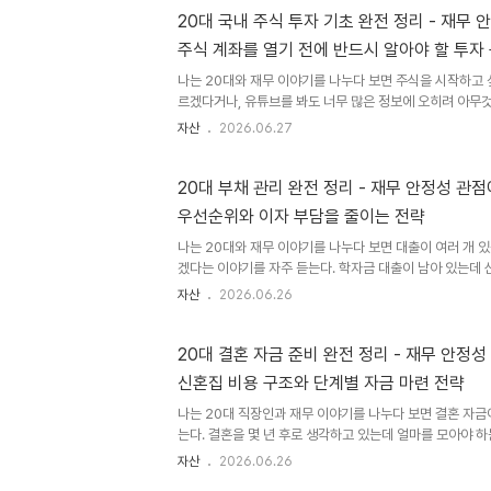
자산이다. 예금처럼 원금을 지키면서 이자를 받는 성격이 있
20대 국내 주식 투자 기초 완전 정리 - 재무
가격이 변한다는 점에서 예금과도 다르다. 금리 환경에 따
주식 계좌를 열기 전에 반드시 알아야 할 투자
금리 구조를 이해하면 채권을 활용하는 시점을 판단할 수 있다
나는 20대와 재무 이야기를 나누다 보면 주식을 시작하고 
르겠다거나, 유튜브를 봐도 너무 많은 정보에 오히려 아무것
주 듣는다. 반대로 아무런 준비 없이 지인 추천이나 주워들
자산
2026.06.27
가 손실을 보고 주식 자체를 포기해 버린 경우도 많다. 주식
다. 증권사 앱 하나만 있으면 10분 안에 계좌를 열고 주식을
하지 않은 채 시작하면 운에 의존한 투기가 되고, 손실이 
20대 부채 관리 완전 정리 - 재무 안정성 관
된다. 주식 투자의 본질은 기업의 일부를 소유하는 것이다. 
우선순위와 이자 부담을 줄이는 전략
삼성전자의 아주 작은 주주가 되는 것이고, 회사가 성장하면
나는 20대와 재무 이야기를 나누다 보면 대출이 여러 개 
겠다는 이야기를 자주 듣는다. 학자금 대출이 남아 있는데 
통장도 쓰고 있는 상황에서 매달 어느 대출에 얼마를 갚아야
자산
2026.06.26
대출을 무조건 빨리 갚는 것이 항상 옳은 것도 아니고, 갚는
을 상환하고도 이자를 더 많이 내는 결과가 생긴다. 부채는
직접적으로 방해하는 요인이다. 이자가 나가는 만큼 저축과 
20대 결혼 자금 준비 완전 정리 - 재무 안정성
기 때문이다. 부채를 어떻게 관리하느냐에 따라 같은 소득을
신혼집 비용 구조와 단계별 자금 마련 전략
이 수천만 원씩 차이 날 수 있다. 나는 이 글에서 20대가 흔
나는 20대 직장인과 재무 이야기를 나누다 보면 결혼 자금
는다. 결혼을 몇 년 후로 생각하고 있는데 얼마를 모아야 하
지원 없이 스스로 결혼 비용을 마련할 수 있을지 모르겠다는
자산
2026.06.26
큰 단발성 지출 중 하나다. 준비 없이 맞이하면 결혼 후 수년