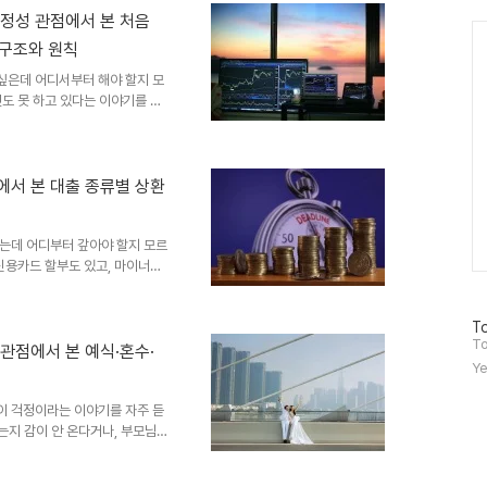
지만, 시장에서 사고팔 수 있어
 안정성 관점에서 본 처음
Ca
라 채권 가격이 달라지기 때문에
 구조와 원칙
. 나는 이 글에서 채권의 기..
싶은데 어디서부터 해야 할지 모
도 못 하고 있다는 이야기를 자
은 종목으로 첫 투자를 시작했다
 투자는 시작 자체가 어렵지 않
 살 수 있다. 하지만 구조를 이해
쌓이면서 투자 자체를 두려워하게
점에서 본 대출 종류별 상환
내가 삼성전자 주식을 1주 사면
 주가가 오르고 배당을 받을..
있는데 어디부터 갚아야 할지 모르
신용카드 할부도 있고, 마이너스
 하는지 기준이 없다는 것이다.
 순서를 잘못 정하면 같은 금액
방
To
 재무 구조에서 자산 형성을 가장
문
To
투자에 쓸 수 있는 돈이 줄어들
 관점에서 본 예식·혼수·
자
Ye
 가진 두 사람의 5년 후 순자산
수
히 보유하는 부채의 종류..
이 걱정이라는 이야기를 자주 듣
는지 감이 안 온다거나, 부모님
 것이다. 결혼은 인생에서 가장
간 재무 구조가 흔들릴 수 있고,