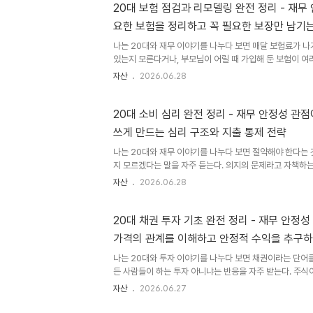
적합하지 않다. 하지만 주식, ETF, 예금으로 구성된 포트
20대 보험 점검과 리모델링 완전 정리 - 재무
전체의 변동성을 낮추고 극단적인 시장 상황에서 완충재 역할
요한 보험을 정리하고 꼭 필요한 보장만 남기
자산으로서의 특성, 금에 투자하는 다양한 방법, 각 방법의 세
나는 20대와 재무 이야기를 나누다 보면 매달 보험료가 나
있는지 모른다거나, 부모님이 어릴 때 가입해 둔 보험이 여
해야 할지 모르겠다는 이야기를 자주 듣는다. 보험은 가입
자산
2026.06.28
것이 더 어렵다. 약관이 복잡하고 보험 설계사의 설명은 
져 있기 때문이다. 20대의 보험 구조는 크게 세 가지 문제를
필요 없는 보장에 돈을 내고 있거나, 둘째, 진짜 필요한 보장
20대 소비 심리 완전 정리 - 재무 안정성 관
너무 커서 저축 여력이 줄어들고 있는 것이다. 이 세 가지를
쓰게 만드는 심리 구조와 지출 통제 전략
모델링의 목표다. 나는 이 글에서 20대에게 실제로 필요한 보
나는 20대와 재무 이야기를 나누다 보면 절약해야 한다는 
지 모르겠다는 말을 자주 듣는다. 의지의 문제라고 자책하는
은 의지보다 심리 구조에 더 크게 좌우된다. 인간의 뇌는 
자산
2026.06.28
계되어 있지 않다. 가격 비교를 하는 것 같아도 실제로는 
고, 무료라는 단어에 과도하게 반응하며, 지금 당장의 만족
가한다. 이런 심리적 편향은 마케팅과 플랫폼 설계에 정교
20대 채권 투자 기초 완전 정리 - 재무 안정
표시 방식, 구독 서비스의 무료 체험 구조, 카드 결제의 고통
가격의 관계를 이해하고 안정적 수익을 추구하
용한 설계다. 이 구조를 이해하면 왜 내가 쓸 생각이 없었는
나는 20대와 투자 이야기를 나누다 보면 채권이라는 단어
든 사람들이 하는 투자 아니냐는 반응을 자주 받는다. 주식
느껴지는 것이 사실이다. 하지만 채권이 무엇인지 이해하고
자산
2026.06.27
어떤 역할을 하는지, 왜 금리가 오르면 채권 가격이 내려가
면 유리한지가 명확해진다. 채권은 주식과 함께 전 세계 자