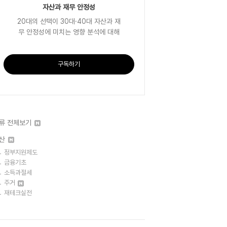
자산과 재무 안정성
20대의 선택이 30대·40대 자산과 재
무 안정성에 미치는 영향 분석에 대해
구독하기
류 전체보기
산
정부지원제도
금융기초
소득과절세
주거
재테크실전